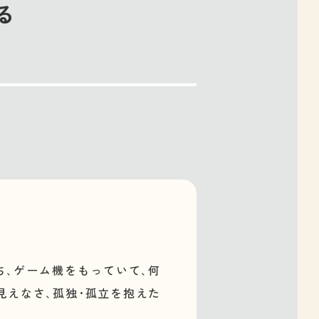
る
ち､ゲーム機をもっていて､何
見えなさ､孤独･孤立を抱えた