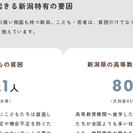
起きる新潟特有の要因
の強い側面も持つ新潟。こども・若者は、貧困だけでな
を抱えています。
もの貧困
新潟県の高等教
1
80
に
人
水準）
（文科省R
にこどもたちは直面し
高等教育機関へ進学し
足や機会不足を防ぐた
たちが全国よりも多い