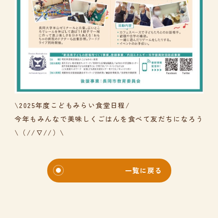
\2025年度こどもみらい食堂日程/
今年もみんなで美味しくごはんを食べて友だちになろう
\（//∇//）\
一覧に戻る